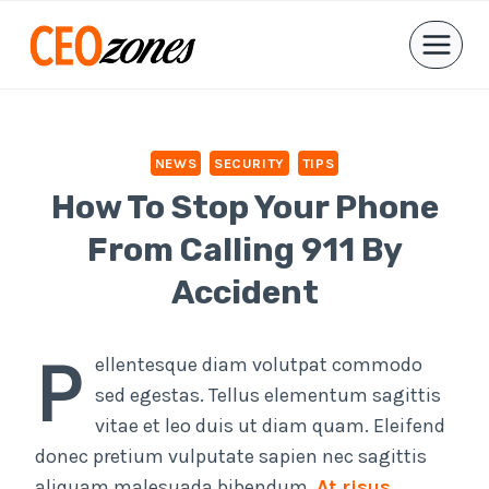
Skip
to
content
NEWS
SECURITY
TIPS
How To Stop Your Phone
From Calling 911 By
Accident
P
ellentesque diam volutpat commodo
sed egestas. Tellus elementum sagittis
vitae et leo duis ut diam quam. Eleifend
donec pretium vulputate sapien nec sagittis
aliquam malesuada bibendum.
At risus