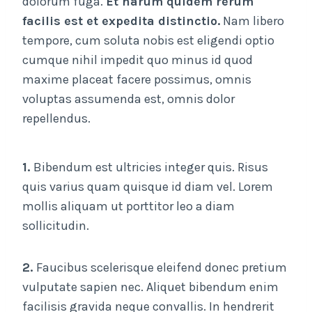
dolorum fuga.
Et harum quidem rerum
facilis est et expedita distinctio.
Nam libero
tempore, cum soluta nobis est eligendi optio
cumque nihil impedit quo minus id quod
maxime placeat facere possimus, omnis
voluptas assumenda est, omnis dolor
repellendus.
1.
Bibendum est ultricies integer quis. Risus
quis varius quam quisque id diam vel. Lorem
mollis aliquam ut porttitor leo a diam
sollicitudin.
2.
Faucibus scelerisque eleifend donec pretium
vulputate sapien nec. Aliquet bibendum enim
facilisis gravida neque convallis. In hendrerit