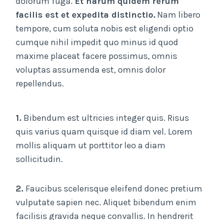
dolorum fuga.
Et harum quidem rerum
facilis est et expedita distinctio.
Nam libero
tempore, cum soluta nobis est eligendi optio
cumque nihil impedit quo minus id quod
maxime placeat facere possimus, omnis
voluptas assumenda est, omnis dolor
repellendus.
1.
Bibendum est ultricies integer quis. Risus
quis varius quam quisque id diam vel. Lorem
mollis aliquam ut porttitor leo a diam
sollicitudin.
2.
Faucibus scelerisque eleifend donec pretium
vulputate sapien nec. Aliquet bibendum enim
facilisis gravida neque convallis. In hendrerit