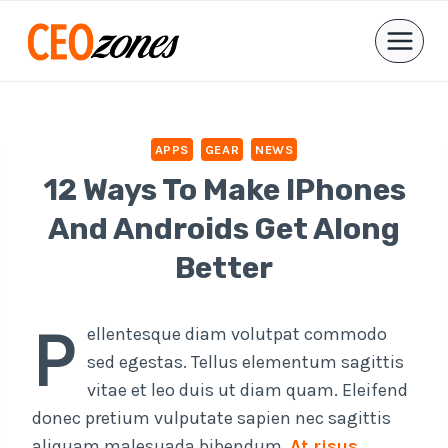
Skip
to
content
APPS
GEAR
NEWS
12 Ways To Make IPhones
And Androids Get Along
Better
P
ellentesque diam volutpat commodo
sed egestas. Tellus elementum sagittis
vitae et leo duis ut diam quam. Eleifend
donec pretium vulputate sapien nec sagittis
aliquam malesuada bibendum.
At risus