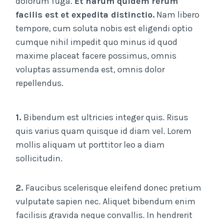
dolorum fuga.
Et harum quidem rerum
facilis est et expedita distinctio.
Nam libero
tempore, cum soluta nobis est eligendi optio
cumque nihil impedit quo minus id quod
maxime placeat facere possimus, omnis
voluptas assumenda est, omnis dolor
repellendus.
1.
Bibendum est ultricies integer quis. Risus
quis varius quam quisque id diam vel. Lorem
mollis aliquam ut porttitor leo a diam
sollicitudin.
2.
Faucibus scelerisque eleifend donec pretium
vulputate sapien nec. Aliquet bibendum enim
facilisis gravida neque convallis. In hendrerit