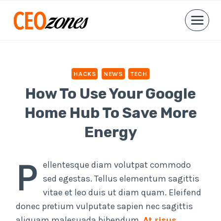
Skip
to
content
HACKS
NEWS
TECH
How To Use Your Google
Home Hub To Save More
Energy
P
ellentesque diam volutpat commodo
sed egestas. Tellus elementum sagittis
vitae et leo duis ut diam quam. Eleifend
donec pretium vulputate sapien nec sagittis
aliquam malesuada bibendum.
At risus