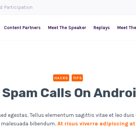
ed Participation
Content Partners
Meet The Speaker
Replays
Meet Th
HACKS
TIPS
 Spam Calls On Andro
d egestas. Tellus elementum sagittis vitae et leo duis
am malesuada bibendum.
At risus viverra adipiscing at 