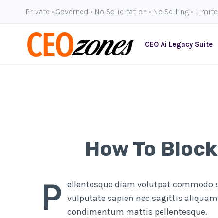
Skip
Private • Governed • No Solicitation • No Selling • Limit
to
content
CEO Ai Legacy Suite
How To Block
P
ellentesque diam volutpat commodo se
vulputate sapien nec sagittis aliqu
condimentum mattis pellentesque.