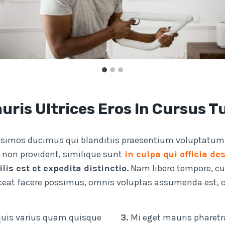
ris Ultrices Eros In Cursus T
ssimos ducimus qui blanditiis praesentium voluptatum d
 non provident, similique sunt
in culpa qui officia de
is est et expedita distinctio.
Nam libero tempore, cu
ceat facere possimus, omnis voluptas assumenda est, o
 quis varius quam quisque
3.
Mi eget mauris pharetr