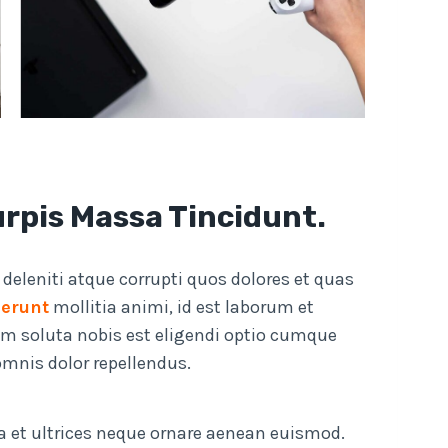
urpis Massa Tincidunt.
eleniti atque corrupti quos dolores et quas
serunt
mollitia animi, id est laborum et
m soluta nobis est eligendi optio cumque
mnis dolor repellendus.
a et ultrices neque ornare aenean euismod.