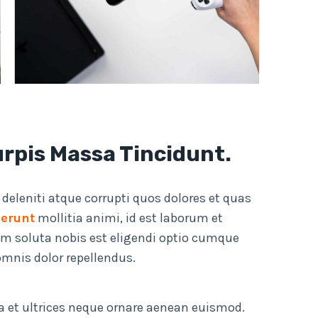
urpis Massa Tincidunt.
eleniti atque corrupti quos dolores et quas
serunt
mollitia animi, id est laborum et
m soluta nobis est eligendi optio cumque
mnis dolor repellendus.
a et ultrices neque ornare aenean euismod.