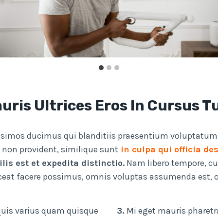
ris Ultrices Eros In Cursus T
ssimos ducimus qui blanditiis praesentium voluptatum d
 non provident, similique sunt
in culpa qui officia de
is est et expedita distinctio.
Nam libero tempore, cu
ceat facere possimus, omnis voluptas assumenda est, o
 quis varius quam quisque
3.
Mi eget mauris pharetr