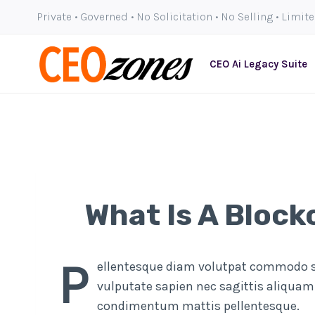
Skip
Private • Governed • No Solicitation • No Selling • Limit
to
content
CEO Ai Legacy Suite
What Is A Block
P
ellentesque diam volutpat commodo se
vulputate sapien nec sagittis aliqu
condimentum mattis pellentesque.