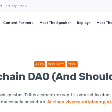
ed Participation
Content Partners
Meet The Speaker
Replays
Meet Th
APPS
SECURITY
TECH
chain DAO (and Shoul
d egestas. Tellus elementum sagittis vitae et leo duis
am malesuada bibendum.
At risus viverra adipiscing at 