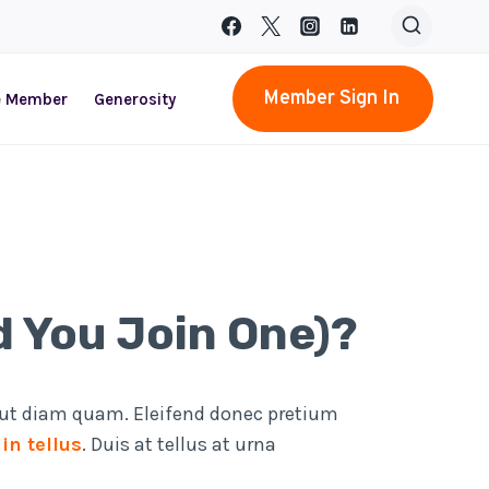
Member Sign In
e Member
Generosity
d You Join One)?
 ut diam quam. Eleifend donec pretium
in tellus
. Duis at tellus at urna